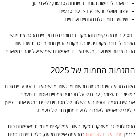
התאמה לדרישות תזונתיות מיוחדות (טבעוני, ללא גלוטן)
עיצוב ויזואלי מרשים עם צבעים טבעיים
שימוש בחומרי גלם מקומיים ועונתיים
בנוסף, המגמה לקיימות והתמקדות בחומרי גלם מקומיים הפכה את מגשי
האירוח לבחירה אקולוגית יותר. במקום להזמין מנות מורכבות שדורשות
הרבה אריזות ושינועים, מגשי האירוח מאפשרים שימוש יעיל יותר במשאבים.
המגמות החמות של 2025
השנה מביאה איתה מגמות חדשות ומרגשות. מגשי האירוח הטבעוניים זוכים
לפופולריות עצומה, עם דגש על חלבונים צמחיים איכותיים וטעמים
אקזוטיים. מגמה נוספת היא השילוב של מטבחים שונים במגש אחד – פיוז'ן
קולינרי שמאפשר לאורחים לטעום מגוון רחב של טעמים.
הטכנולוגיה גם משחקת תפקיד חשוב. אפליקציות מיוחדות מאפשרות כיום
להזמין
מגשי אירוח לאירועים
בהתאמה אישית מלאה, כולל בחירת רכיבים