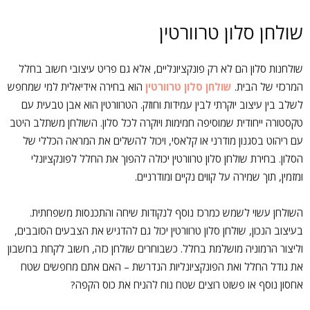
שולחן סלון טרוורטין
שולחנות סלון הם לא רק פונקציונליים, אלא גם פריט עיצובי חשוב בחלל
המרכזי של הבית.
שולחן סלון טרוורטין
הוא בחירה אידיאלית למי שמחפש
לשלב בין עיצוב יוקרתי לבין עמידות וחוזק. הטרוורטין הוא אבן טבעית עם
טקסטורה ייחודית שמוסיפה חמימות ויוקרה לכל סלון. השולחן משתלב היטב
עם ריהוט בסגנון מודרני או קלאסי, ויכול להשלים את המראה הכללי של
הסלון. בחירת שולחן סלון טרוורטין יכולה להפוך את החלל לפונקציונלי
ומזמין, תוך שמירה על קווים נקיים ומודרניים.
השולחן עשוי לשמש כמרכז נוסף לנקודות שיחה והתכנסות משפחתית.
בעיצוב הנכון, שולחן סלון טרוורטין יכול גם להדגיש את הצבעים הסובבים,
וליצור הרמוניה מושלמת בחלל. כשבוחרים שולחן כזה, חשוב לקחת בחשבון
את גודל החלל ואת הפונקציונליות הנדרשת – האם אתם מחפשים שטח
אחסון נוסף או פשוט רוצים שטח נוח להניח את כוס הקפה?